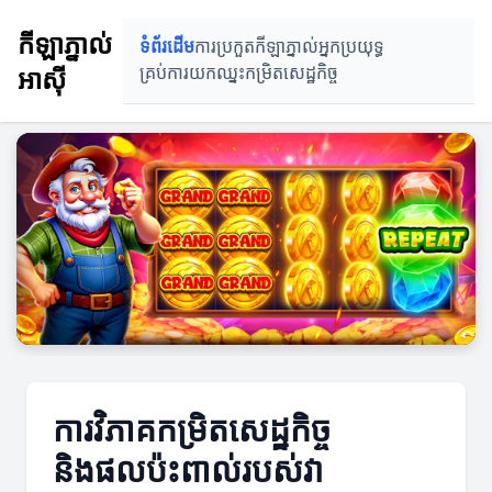
កីឡាភ្នាល់
ទំព័រដើម
ការប្រកួតកីឡាភ្នាល់
អ្នកប្រយុទ្ធ
អាស៊ី
គ្រប់ការយកឈ្នះ
កម្រិតសេដ្ឋកិច្ច
ការវិភាគកម្រិតសេដ្ឋកិច្ច
និងផលប៉ះពាល់របស់វា