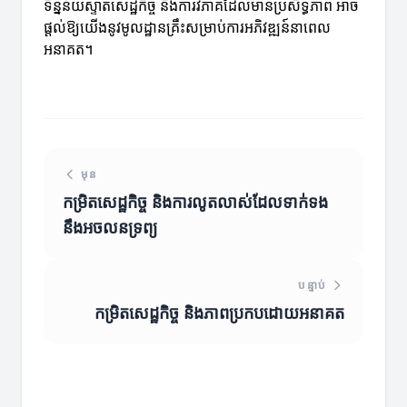
ទិន្នន័យស្ទាតសេដ្ឋកិច្ច និងការវិភាគដែលមានប្រសិទ្ធភាព អាច
ផ្តល់ឱ្យយើងនូវមូលដ្ឋានគ្រឹះសម្រាប់ការអភិវឌ្ឍន៍នាពេល
អនាគត។
មុន
កម្រិតសេដ្ឋកិច្ច និងការលូតលាស់ដែលទាក់ទង
នឹងអចលនទ្រព្យ
បន្ទាប់
កម្រិតសេដ្ឋកិច្ច និងភាពប្រកបដោយអនាគត