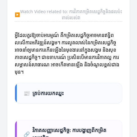
Watch Video related to: ការវិភាគកម្រិតសេដ្ឋកិច្ចនិងផលប៉ះ
▶
ពាល់របស់វា
អ្វីដែលគួរឱ្យចាប់អារម្មណ៍ គឺកម្រិតសេដ្ឋកិច្ចអាចមានឥទ្ធិព
លលើការអភិវឌ្ឍន៍សង្គម។ ការលូតលាស់នៃកម្រិតសេដ្ឋកិច្ច
អាចនាំឲ្យមានការកើនឡើងនៃមុខងារនៅក្នុងសង្គម និងសុខ
ភាពសេដ្ឋកិច្ច។ ជាឧទាហរណ៍ ប្រសិនបើមានការវិភាគល្អ ការ
សម្ភាសន៍សាធារណៈអាចកើតមានឡើង និងចំណូលខ្ពស់ជាង
មុន។
📰
គ្រប់ការយកឈ្នះ
វិភាគសញ្ញាសេដ្ឋកិច្ច: ការបង្ហាញពីកម្រិត
🔗