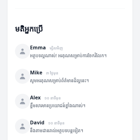
មតិអ្នកប្រើ
Emma
ម្សិលមិញ
អត្ថបទល្អណាស់! អរគុណសម្រាប់ការចែករំលែក។
Mike
៣ ថ្ងៃមុន
សូមអរគុណសម្រាប់ព័ត៌មានដ៏ល្អនេះ។
Alex
១០ នាទីមុន
ខ្លឹមសារមានប្រយោជន៍ខ្លាំងណាស់។
David
១០ នាទីមុន
នឹងតាមដានរាល់អត្ថបទបន្តទៀត។