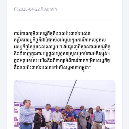
2026-04-22
Admin
ការវិភាគកម្រិតសេដ្ឋកិច្ចនិងផលប៉ះពាល់របស់វា
កម្រិតសេដ្ឋកិច្ចគឺជាផ្នែកសំខាន់មួយក្នុងការវិភាគលទ្ធផល
សេដ្ឋកិច្ចនៃប្រទេសណាមួយ។ វាបង្ហាញពីស្ថានភាពសេដ្ឋកិច្ច
និងជំនាញក្នុងការបន្តផ្តល់យុទ្ធសាស្រ្តសម្រាប់ការអភិវឌ្ឍន៍។
ក្នុងអត្ថបទនេះ យើងនឹងពិភាក្សាអំពីការវិភាគកម្រិតសេដ្ឋកិច្ច
និងផលប៉ះពាល់របស់វាទៅលើសង្គមនៅកម្ពុជា។