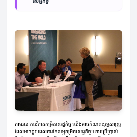
សេដ្ឋកិច្ច
តាមរយៈការវិភាគកម្រិតសេដ្ឋកិច្ច យើងអាចកំណត់យុទ្ធសាស្ត្រ
ដែលអាចជួយដល់ការកែលម្អកម្រិតសេដ្ឋកិច្ច។ ការប្រើប្រាស់