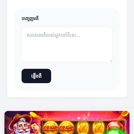
បញ្ចេញមតិ
ផ្ញើមតិ