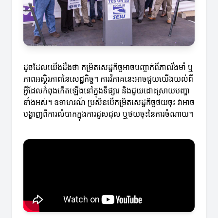
ដូចដែលយើងដឹងថា កម្រិតសេដ្ឋកិច្ចអាចបញ្ចាក់ពីភាពរឹងមាំ ឬ
ភាពអស្ថិរភាពនៃសេដ្ឋកិច្ច។ ការវិភាគនេះអាចជួយយើងយល់ពី
អ្វីដែលកំពុងកើតឡើងនៅក្នុងទីផ្សារ និងជួយដោះស្រាយបញ្ហា
ទាំងអស់។ ឧទាហរណ៍ ប្រសិនបើកម្រិតសេដ្ឋកិច្ចថយចុះ វាអាច
បង្ហាញពីការលំបាកក្នុងការជួសជុល ឬថយចុះនៃការចំណាយ។