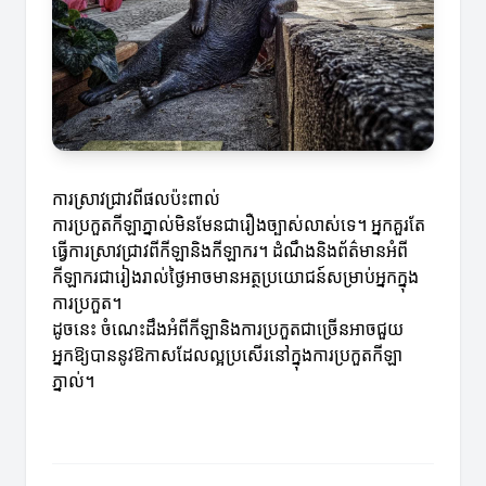
ការស្រាវជ្រាវពីផលប៉ះពាល់
ការប្រកួតកីឡាភ្នាល់មិនមែនជារឿងច្បាស់លាស់ទេ។ អ្នកគួរតែ
ធ្វើការស្រាវជ្រាវពីកីឡានិងកីឡាករ។ ដំណឹងនិងព័ត៌មានអំពី
កីឡាករជារៀងរាល់ថ្ងៃអាចមានអត្ថប្រយោជន៍សម្រាប់អ្នកក្នុង
ការប្រកួត។
ដូចនេះ ចំណេះដឹងអំពីកីឡានិងការប្រកួតជាច្រើនអាចជួយ
អ្នកឱ្យបាននូវឱកាសដែលល្អប្រសើរនៅក្នុងការប្រកួតកីឡា
ភ្នាល់។