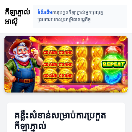
កីឡាភ្នាល់
ទំព័រដើម
ការប្រកួតកីឡាភ្នាល់
អ្នកប្រយុទ្ធ
អាស៊ី
គ្រប់ការយកឈ្នះ
កម្រិតសេដ្ឋកិច្ច
គន្លឹះសំខាន់សម្រាប់ការប្រកួត
កីឡាភ្នាល់