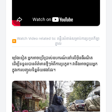
Watch Video related to: គន្លឹះសំខាន់សម្រាប់ការប្រកួតកីឡា
▶
ភ្នាល់
ម្យ៉ាងទៀត អ្នកអាចប្រើប្រាស់ឧបករណ៍នៅលើអ៊ិនធឺរណិត
ដើម្បីទទួលបានព័ត៌មានថ្មីៗអំពីការប្រកួត។ វានឹងអាចជួយអ្នក
ក្នុងការបញ្ចូលទិន្នន័យផងដែរ។