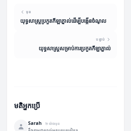
មុន
យុទ្ធសាស្ត្រប្រកួតកីឡាភ្នាល់ដើម្បីបង្កើនចំណូល
បន្ទាប់
យុទ្ធសាស្ត្រសម្រាប់ការប្រកួតកីឡាភ្នាល់
មតិអ្នកប្រើ
Sarah
២ ម៉ោងមុន
នឹងតាមដានរាល់អត្ថបទបន្តទៀត។