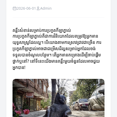
2026-06-01
Admin
គន្លឹះសំខាន់សម្រាប់ការប្រកួតកីឡាភ្នាល់
ការប្រកួតកីឡាភ្នាល់គឺជាការវិនិយោគដែលតម្រូវឱ្យអ្នកមាន
យុទ្ធសាស្ត្រដែលល្អ។ បើយោងតាមការស្រាវជ្រាវជាច្រើន ការ
ប្រកួតកីឡាភ្នាល់អាចជាជម្រើសដ៏ល្អសម្រាប់អ្នកដែលចង់
ទទួលបានចំណូលបន្ថែម។ តើអ្នកមានគម្រោងដើម្បីចាប់ផ្តើម
ថ្នាក់ឬនៅ? នៅទីនេះយើងមានគន្លឹះមួយចំនួនដែលអាចជួយ
អ្នកបាន!