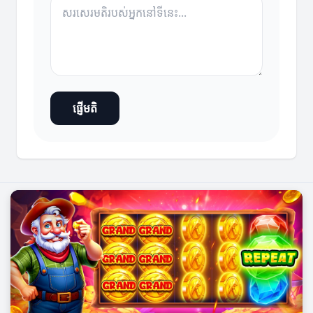
ផ្ញើមតិ