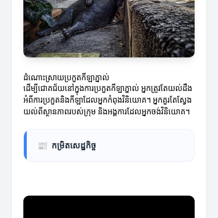
ដំណោះស្រាយប្រកួតកីឡាភ្នាល់
ដើម្បីជោគជ័យនៅក្នុងការប្រកួតកីឡាភ្នាល់ អ្នកត្រូវតែយល់ដឹង
អំពីការប្រកួតនិងកីឡាដែលអ្នកកំពុងវិនិយោគ។ អ្នកគួរតែស្វែង
យល់ពីស្ថានភាពរបស់ក្រុម និងអង្គការដែលអ្នកចង់វិនិយោគ។
📰
កម្រិតសេដ្ឋកិច្ច