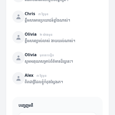
Chris
៣ ថ្ងៃមុន
ខ្លឹមសារមានប្រយោជន៍ខ្លាំងណាស់។
Olivia
២ ម៉ោងមុន
ខ្លឹមសារច្បាស់លាស់ ងាយយល់ណាស់។
Olivia
មុននេះបន្តិច
សូមអរគុណសម្រាប់ព័ត៌មានដ៏ល្អនេះ។
Alex
៣ ថ្ងៃមុន
ពិតជាអ្វីដែលខ្ញុំកំពុងស្វែងរក។
បញ្ចេញមតិ