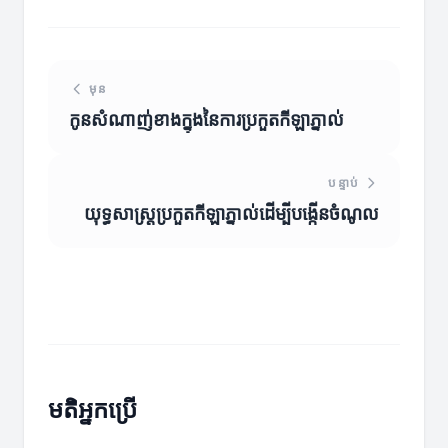
មុន
កូនសំណាញ់ខាងក្នុងនៃការប្រកួតកីឡាភ្នាល់
បន្ទាប់
យុទ្ធសាស្ត្រប្រកួតកីឡាភ្នាល់ដើម្បីបង្កើនចំណូល
មតិអ្នកប្រើ