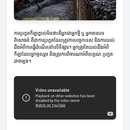
ការប្រកួតកីឡាភ្នាល់មិនថាតើអ្នកជាអ្នកថ្មី ឬ អ្នកមានបទ
ពិសោធន៍ គឺជាការប្រកួតដែលត្រូវការបច្ចេកទេស និងការយល់
ដឹងអំពីការធ្វើដំណើរនៅលើទីផ្សារ។ អ្នកត្រូវតែយល់ដឹងអំពី
កីឡាដែលអ្នកចូលរួម និងត្រូវការពិចារណាអំពីលក្ខណៈប្រកួត
ជាចម្បង។